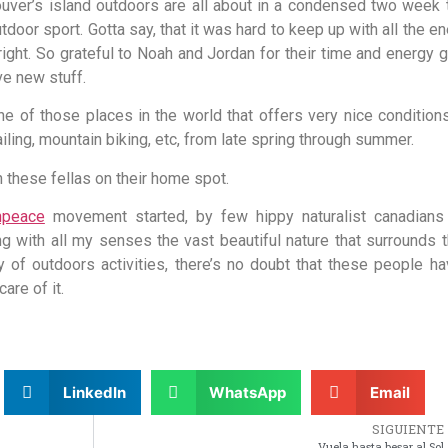
couver’s island outdoors are all about in a condensed two week
or sport. Gotta say, that it was hard to keep up with all the e
lright. So grateful to Noah and Jordan for their time and energy 
ve new stuff.
ne of those places in the world that offers very nice condition
ailing, mountain biking, etc, from late spring through summer.
h these fellas on their home spot.
npeace
movement started, by few hippy naturalist canadians
ng with all my senses the vast beautiful nature that surrounds
ty of outdoors activities, there’s no doubt that these people h
are of it.
LinkedIn
WhatsApp
Email
SIGUIENTE
Vuela hasta besar al Sol