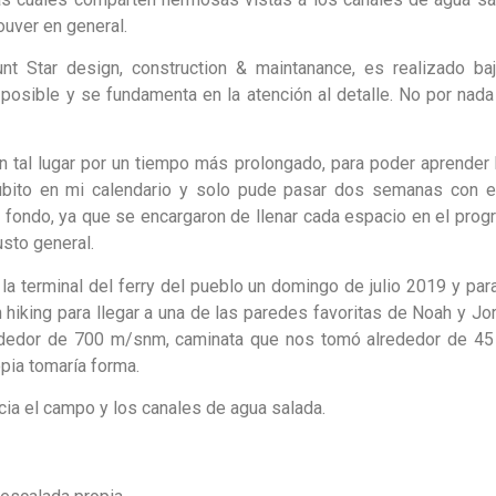
ouver en general.
t Star design, construction & maintanance, es realizado baj
posible y se fundamenta en la atención al detalle. No por nada
n tal lugar por un tiempo más prolongado, para poder aprender 
úbito en mi calendario y solo pude pasar dos semanas con el
fondo, ya que se encargaron de llenar cada espacio en el prog
usto general.
a terminal del ferry del pueblo un domingo de julio 2019 y par
iking para llegar a una de las paredes favoritas de Noah y Jor
ededor de 700 m/snm, caminata que nos tomó alrededor de 45
opia tomaría forma.
acia el campo y los canales de agua salada.