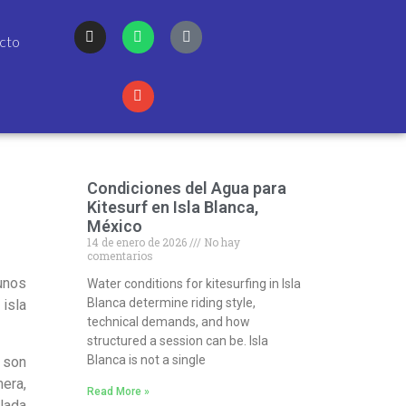
cto
Condiciones del Agua para
Kitesurf en Isla Blanca,
México
14 de enero de 2026
No hay
comentarios
unos
Water conditions for kitesurfing in Isla
Blanca determine riding style,
 isla
technical demands, and how
structured a session can be. Isla
Blanca is not a single
 son
era,
Read More »
lada