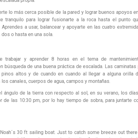
 escalada propia.
rte lo más cerca posible de la pared y lograr buenos apoyos en
e tranquilo para lograr fusionarte a la roca hasta el punto qu
 Aprendes a usar, balancear y apoyarte en las cuatro extremid
dos o hasta en una sola.
e trabajar y aprender 8 horas en el tema de mantenimien
en búsqueda de una buena práctica de escalada. Las caminatas 
pinos altos y de cuando en cuando al llegar a alguna orilla d
 los canales, cuerpos de agua, campos y montañas.
l ángulo de la tierra con respecto al sol, en su verano, los día
de las 10:30 pm, por lo hay tiempo de sobra, para juntarte co
Noah´s 30 ft sailing boat. Just to catch some breeze out there