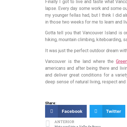
Finally I got to live and taste what Van
lapse. Every day some work and some outdo
my younger fellas had, but I think I did a
in those two weeks for me to learn and li
Gotta tell you that Vancouver Island is o
hiking, mountain climbing, kiteboarding, s
It was just the perfect outdoor dream wit
Vancouver is the land where the
Gree
americans and after being there and livi
and deliver great conditions for a varie
deep sense of natural living, respect and c
Share:
Facebook
Twitter
ANTERIOR
Moto road trip a Valle de Bravo