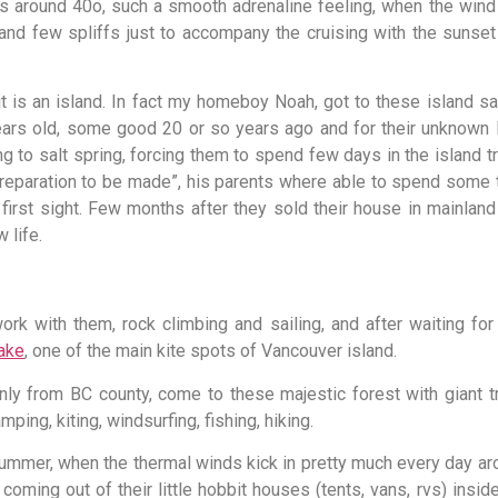
nes around 40o, such a smooth adrenaline feeling, when the wind
and few spliffs just to accompany the cruising with the sunset
e it is an island. In fact my homeboy Noah, got to these island sa
ars old, some good 20 or so years ago and for their unknown l
ng to salt spring, forcing them to spend few days in the island t
ate reparation to be made”, his parents where able to spend some
 first sight. Few months after they sold their house in mainlan
 life.
rk with them, rock climbing and sailing, and after waiting for
lake
, one of the main kite spots of Vancouver island.
nly from BC county, come to these majestic forest with giant t
ng, kiting, windsurfing, fishing, hiking.
summer, when the thermal winds kick in pretty much every day a
ming out of their little hobbit houses (tents, vans, rvs) insid