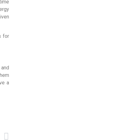
 time
nergy
given
s for
 and
 them
ave a