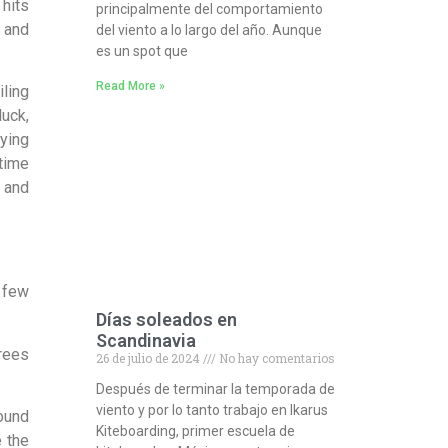
 hits
principalmente del comportamiento
 and
del viento a lo largo del año. Aunque
es un spot que
Read More »
iling
uck,
rying
 time
d and
 few
Días soleados en
Scandinavia
rees
26 de julio de 2024
No hay comentarios
Después de terminar la temporada de
viento y por lo tanto trabajo en Ikarus
round
Kiteboarding, primer escuela de
e the