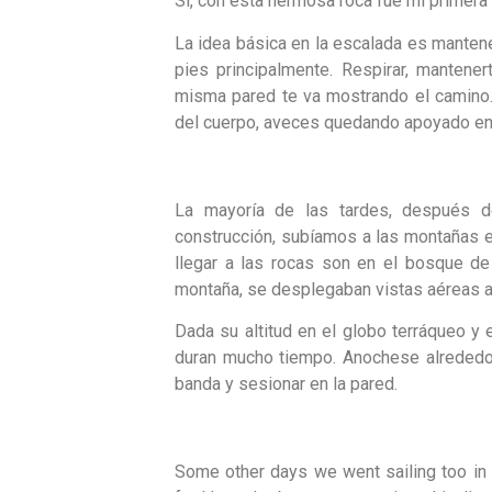
Si, con esta hermosa roca fue mi primera
La idea básica en la escalada es mantene
pies principalmente. Respirar, mantenert
misma pared te va mostrando el camino.
del cuerpo, aveces quedando apoyado en 
La mayoría de las tardes, después d
construcción, subíamos a las montañas 
llegar a las rocas son en el bosque de 
montaña, se desplegaban vistas aéreas a
Dada su altitud en el globo terráqueo y e
duran mucho tiempo. Anochese alrededor 
banda y sesionar en la pared.
Some other days we went sailing too in 