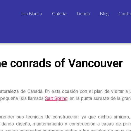
Isla Blanca
Galería
Tienda
Blog
Conta
he conrads of Vancouver
aturaleza de Canadá. En esta ocasión con el plan de visitar a 
 pequeña isla llamada
Salt Spring
, en la punta sureste de la gran
aprender sus técnicas de construcción, ya que dichos amigos,
n dando diseño, mantenimiento y construcción a casas de prim
 las cuales comparten hermosas vistas a los canales de agua sa