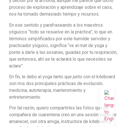
y
decidir
por la armonía, aunque me parece que dicho
proceso de exploración y aprendizaje sobre el caos,
nos ha tomado demasiado tiempo y recursos.
En ese sentido y parafraseando a los maestros
yóguicos “todo se resuelve en la práctica”, lo que en
términos simplificados por este humilde servidor y
practicador yóguico, significa “ve al mat de yoga y
ponte a darle a las assanas, guiadas por tu respiración,
que entonces, ahí se te aclarará lo que necesites se
aclare”.
En fin, le debo al yoga tanto que junto con el kiteboard
son mis dos principales prácticas de evolución,
medicina, autoterapia, mantenimiento y
entretenimiento.
Por tal razón, quiero compartirles las fotos que mi
compañera de cuarentena creó en una sesión yogui de
amanecer, con otra amiga, instructora de kiteboard y